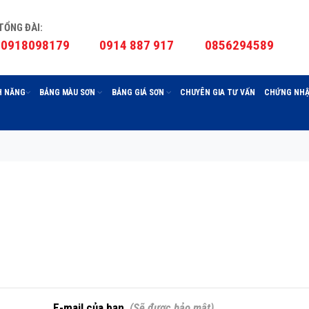
TỔNG ĐÀI:
0918098179
0914 887 917
0856294589
H NĂNG
BẢNG MÀU SƠN
BẢNG GIÁ SƠN
CHUYÊN GIA TƯ VẤN
CHỨNG NHẬ
E-mail của bạn
(Sẽ được bảo mật)