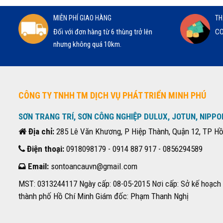
MIỄN PHÍ GIAO HÀNG
TH
Đối với đơn hàng từ 6 thùng trở lên
CO
nhưng không quá 10km.
CÔNG TY TNHH TM DỊCH VỤ PHÁT TRIỂN MINH PHÚ
SƠN TRANG TRÍ, SƠN CÔNG NGHIỆP DULUX, JOTUN, NIPPO
Địa chỉ:
285 Lê Văn Khương, P Hiệp Thành, Quận 12, TP Hồ
Điện thoại:
0918098179 - 0914 887 917 - 0856294589
Email:
sontoancauvn@gmail.com
MST: 0313244117 Ngày cấp: 08-05-2015 Nơi cấp: Sở kế hoạch 
thành phố Hồ Chí Minh Giám đốc: Phạm Thanh Nghị