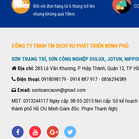
Đối với đơn hàng từ 6 thùng trở lên
CO
nhưng không quá 10km.
CÔNG TY TNHH TM DỊCH VỤ PHÁT TRIỂN MINH PHÚ
SƠN TRANG TRÍ, SƠN CÔNG NGHIỆP DULUX, JOTUN, NIPPO
Địa chỉ:
285 Lê Văn Khương, P Hiệp Thành, Quận 12, TP Hồ
Điện thoại:
0918098179 - 0914 887 917 - 0856294589
Email:
sontoancauvn@gmail.com
MST: 0313244117 Ngày cấp: 08-05-2015 Nơi cấp: Sở kế hoạch 
thành phố Hồ Chí Minh Giám đốc: Phạm Thanh Nghị