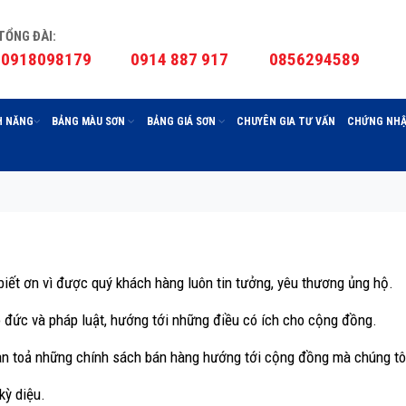
TỔNG ĐÀI:
0918098179
0914 887 917
0856294589
H NĂNG
BẢNG MÀU SƠN
BẢNG GIÁ SƠN
CHUYÊN GIA TƯ VẤN
CHỨNG NHẬ
iết ơn vì được quý khách hàng luôn tin tưởng, yêu thương ủng hộ.
ạo đức và pháp luật, hướng tới những điều có ích cho cộng đồng.
an toả những chính sách bán hàng hướng tới cộng đồng mà chúng tô
kỳ diệu.