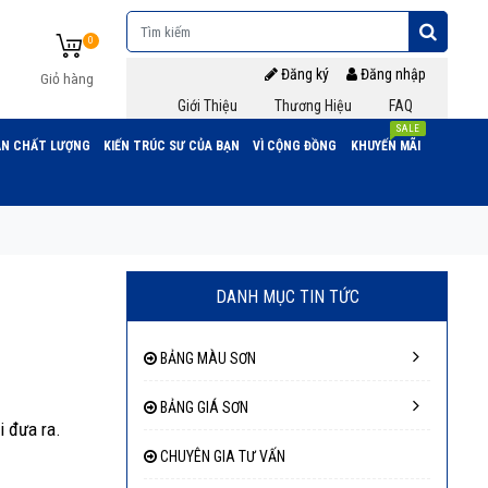
0
Đăng ký
Đăng nhập
Giỏ hàng
Giới Thiệu
Thương Hiệu
FAQ
SALE
N CHẤT LƯỢNG
KIẾN TRÚC SƯ CỦA BẠN
VÌ CỘNG ĐỒNG
KHUYẾN MÃI
DANH MỤC TIN TỨC
BẢNG MÀU SƠN
BẢNG GIÁ SƠN
i đưa ra.
CHUYÊN GIA TƯ VẤN