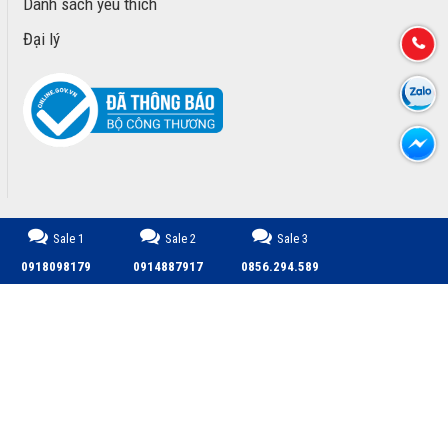
Danh sách yêu thích
Đại lý
Sale 1
Sale 2
Sale 3
CÔNG TY TNHH TM DỊCH VỤ PHÁT TRIỂN MINH PHÚ © 2026.
0918098179
0914887917
0856.294.589