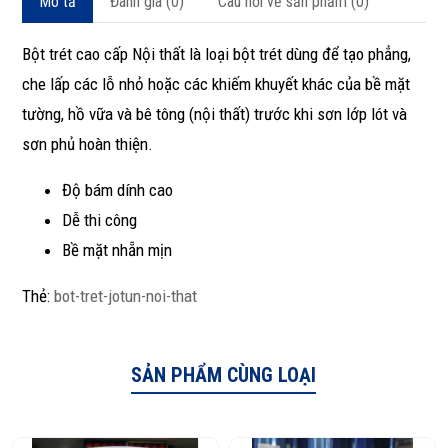
Mô tả
Đánh giá (0)
Câu hỏi về sản phẩm (0)
Bột trét cao cấp Nội thất là loại bột trét dùng để tạo phẳng,
che lấp các lỗ nhỏ hoặc các khiếm khuyết khác của bề mặt
tường, hồ vữa và bê tông (nội thất) trước khi sơn lớp lót và
sơn phủ hoàn thiện.
Độ bám dính cao
Dễ thi công
Bề mặt nhẵn mịn
Thẻ:
bot-tret-jotun-noi-that
SẢN PHẨM CÙNG LOẠI