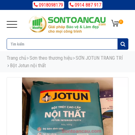
0918098179
0914 887 917
0
Trang chủ
Sơn theo thương hiệu
SƠN JOTUN TRANG TRÍ
Bột Jotun nội thất