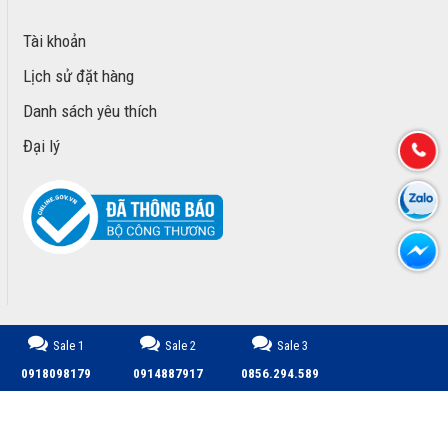
Tài khoản
Lịch sử đặt hàng
Danh sách yêu thích
Đại lý
Sale 1
Sale 2
Sale 3
CÔNG TY TNHH TM DỊCH VỤ PHÁT TRIỂN MINH PHÚ © 2026.
0918098179
0914887917
0856.294.589