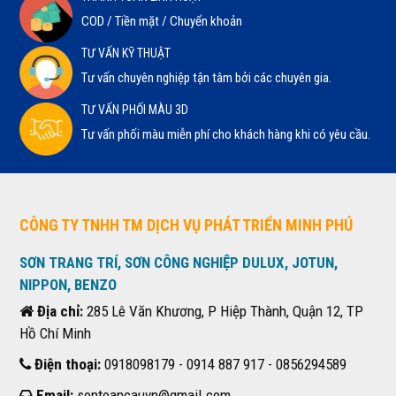
COD / Tiền mặt / Chuyển khoản
TƯ VẤN KỸ THUẬT
Tư vấn chuyên nghiệp tận tâm bởi các chuyên gia.
TƯ VẤN PHỐI MÀU 3D
Tư vấn phối màu miễn phí cho khách hàng khi có yêu cầu.
CÔNG TY TNHH TM DỊCH VỤ PHÁT TRIỂN MINH PHÚ
SƠN TRANG TRÍ, SƠN CÔNG NGHIỆP DULUX, JOTUN,
NIPPON, BENZO
Địa chỉ:
285 Lê Văn Khương, P Hiệp Thành, Quận 12, TP
Hồ Chí Minh
Điện thoại:
0918098179 - 0914 887 917 - 0856294589
Email:
sontoancauvn@gmail.com