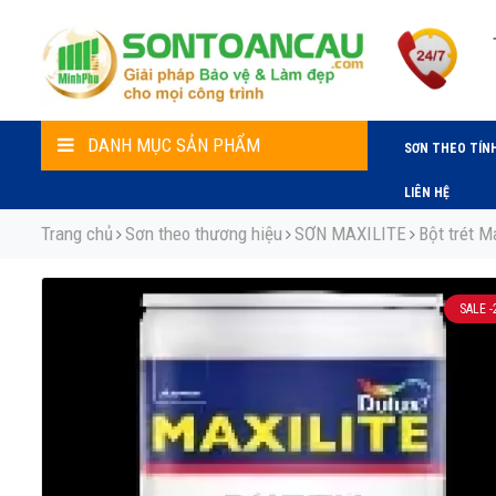
DANH MỤC SẢN PHẨM
SƠN THEO TÍN
LIÊN HỆ
Trang chủ
Sơn theo thương hiệu
SƠN MAXILITE
Bột trét Ma
SALE
-