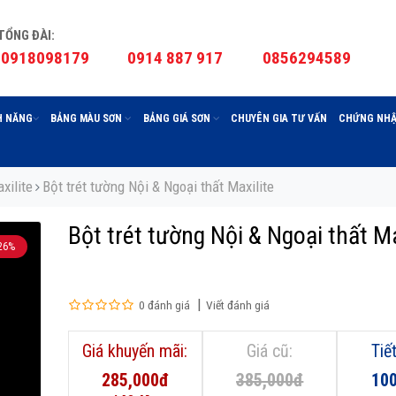
TỔNG ĐÀI:
0918098179
0914 887 917
0856294589
H NĂNG
BẢNG MÀU SƠN
BẢNG GIÁ SƠN
CHUYÊN GIA TƯ VẤN
CHỨNG NHẬ
xilite
Bột trét tường Nội & Ngoại thất Maxilite
Bột trét tường Nội & Ngoại thất Ma
26%
0 đánh giá
Viết đánh giá
Giá khuyến mãi:
Giá cũ:
Tiế
285,000đ
385,000đ
10