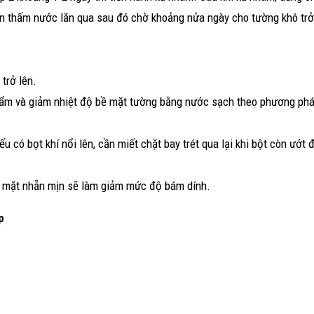
ăn thấm nước lăn qua sau đó chờ khoảng nửa ngày cho tường khô trở 
trở lên.
m ẩm và giảm nhiệt độ bề mặt tường bằng nước sạch theo phương ph
ếu có bọt khí nổi lên, cần miết chặt bay trét qua lại khi bột còn ướt 
ề mặt nhẵn mịn sẽ làm giảm mức độ bám dính.
p