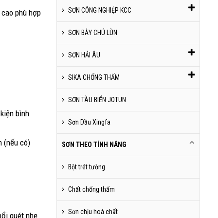
SƠN CÔNG NGHIỆP KCC
g cao phù hợp
SƠN BẢY CHÚ LÙN
SƠN HẢI ÂU
SIKA CHỐNG THẤM
SƠN TÀU BIỂN JOTUN
kiện bình
Sơn Dầu Xingfa
n (nếu có)
SƠN THEO TÍNH NĂNG
Bột trét tường
Chất chống thấm
Sơn chịu hoá chất
hổi quét nhẹ