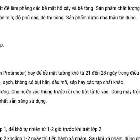
ề mặt để làm phẳng các bề mặt hồ xây và bê tông. Sản phẩm chất lượn
ẵn mịn; độ phủ cao; dễ thi công. Sản phẩm được nhà thầu tin dùng.
ợp.
 Protimeter) hay để bề mặt tường khô từ 21 đến 28 ngày trong điều 
, sạch, không có bụi bẩn, dầu mỡ, sáp hay các tạp chất khác.
ượng. Cho nước vào thùng trước rồi cho bột từ từ vào. Dùng máy trộ
 nhất sẵn sàng sử dụng.
p 1, để khô tự nhiên từ 1-2 giờ trước khi trét lớp 2.
 lớp 2 khoảng 1-2 ngày thì tiến hành xả nhám. Sau khi xả nhám, dùng c