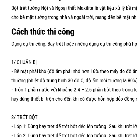
Bột trét tường Nội và Ngoại thất Maxilite là vật liệu xử lý b
cho bề mặt tường trong nhà và ngoài trời, mang đến bề mặt nh
Cách thức thi công
Dụng cụ thi công: Bay trét hoặc những dụng cụ thi công phù h
1/ CHUẨN BỊ
- Bề mặt phải khô (độ ẩm phải nhỏ hơn 16% theo máy đo độ ẩm
thường (nhiệt độ trung bình 30 độ C, độ ẩm môi trường là 80%)
- Trộn 1 phần nước với khoảng 2.4 – 2.6 phần bột theo trọng l
hay dùng thiết bị trộn cho đến khi có được hỗn hợp dẻo đồng
2/ TRÉT BỘT
- Lớp 1: Dùng bay trét để trét bột dẻo lên tường. Sau khi trét lớ
- Lớp 2: Dùng bay trét để trét bột dẻo lên tường. Sau khi trét