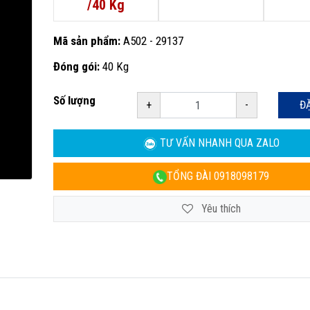
/40 Kg
Mã sản phẩm:
A502 - 29137
Đóng gói:
40 Kg
Số lượng
+
-
Đ
TƯ VẤN NHANH
QUA ZALO
TỔNG ĐÀI
0918098179
Yêu thích