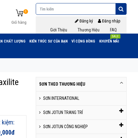
0
Đăng ký
Đăng nhập
Giỏ hàng
Giới Thiệu
Thương Hiệu
FAQ
SALE
N CHẤT LƯỢNG
KIẾN TRÚC SƯ CỦA BẠN
VÌ CỘNG ĐỒNG
KHUYẾN MÃI
xilite
SƠN THEO THƯƠNG HIỆU
SƠN INTERNATIONAL
SƠN JOTUN TRANG TRÍ
t kiệm:
SƠN JOTUN CÔNG NGHIỆP
0,000đ