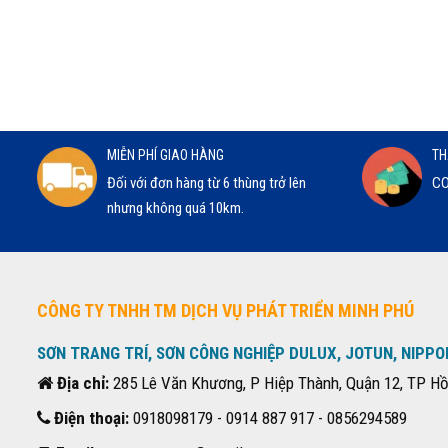
MIỄN PHÍ GIAO HÀNG
TH
Đối với đơn hàng từ 6 thùng trở lên
CO
nhưng không quá 10km.
CÔNG TY TNHH TM DỊCH VỤ PHÁT TRIỂN MINH PHÚ
SƠN TRANG TRÍ, SƠN CÔNG NGHIỆP DULUX, JOTUN, NIPPO
Địa chỉ:
285 Lê Văn Khương, P Hiệp Thành, Quận 12, TP Hồ
Điện thoại:
0918098179 - 0914 887 917 - 0856294589