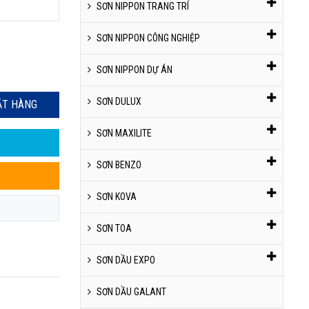
SƠN NIPPON TRANG TRÍ
SƠN NIPPON CÔNG NGHIỆP
SƠN NIPPON DỰ ÁN
SƠN DULUX
ẶT HÀNG
SƠN MAXILITE
SƠN BENZO
SƠN KOVA
SƠN TOA
SƠN DẦU EXPO
SƠN DẦU GALANT