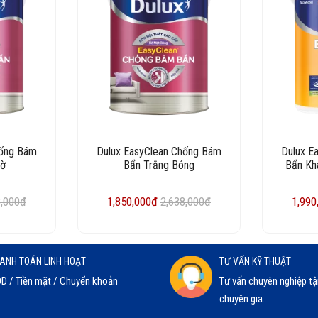
hống Bám
Dulux EasyClean Chống Bám
Dulux E
Mờ
Bẩn Trắng Bóng
Bẩn Kh
8,000đ
1,850,000đ
2,638,000đ
1,990
ANH TOÁN LINH HOẠT
TƯ VẤN KỸ THUẬT
D / Tiền mặt / Chuyển khoản
Tư vấn chuyên nghiệp tậ
chuyên gia.