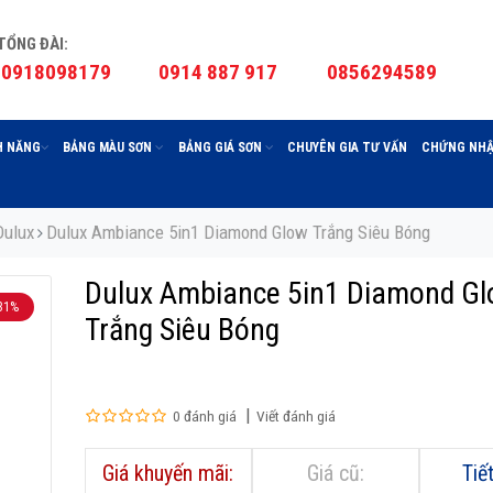
TỔNG ĐÀI:
0918098179
0914 887 917
0856294589
H NĂNG
BẢNG MÀU SƠN
BẢNG GIÁ SƠN
CHUYÊN GIA TƯ VẤN
CHỨNG NHẬ
Dulux
Dulux Ambiance 5in1 Diamond Glow Trắng Siêu Bóng
Dulux Ambiance 5in1 Diamond G
31%
Trắng Siêu Bóng
0 đánh giá
Viết đánh giá
Giá khuyến mãi:
Giá cũ:
Tiế