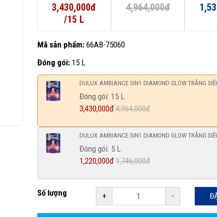
3,430,000đ
4,964,000đ
1,5
/15 L
Mã sản phẩm:
66AB-75060
Đóng gói:
15 L
DULUX AMBIANCE 5IN1 DIAMOND GLOW TRẮNG SIÊ
Đóng gói: 15 L
3,430,000đ
4,964,000đ
DULUX AMBIANCE 5IN1 DIAMOND GLOW TRẮNG SIÊ
Đóng gói: 5 L
1,220,000đ
1,746,000đ
Số lượng
+
-
Đ