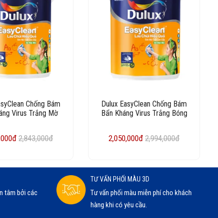
asyClean Chống Bám
Dulux EasyClean Chống Bám
áng Virus Trắng Mờ
Bẩn Kháng Virus Trắng Bóng
,000đ
2,843,000đ
2,050,000đ
2,994,000đ
TƯ VẤN PHỐI MÀU 3D
n tâm bởi các
Tư vấn phối màu miễn phí cho khách
hàng khi có yêu cầu.