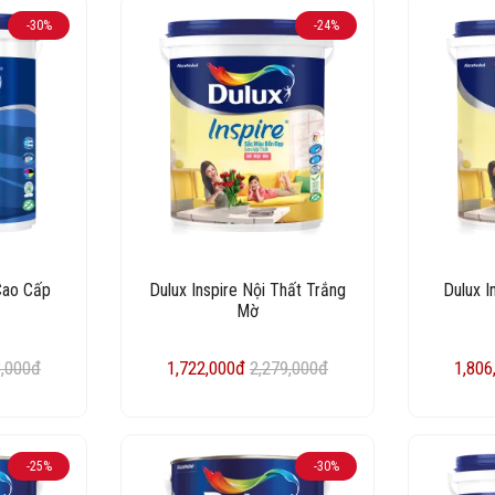
-30%
-24%
Cao Cấp
Dulux Inspire Nội Thất Trắng
Dulux I
Mờ
3,000đ
1,722,000đ
2,279,000đ
1,806
-25%
-30%