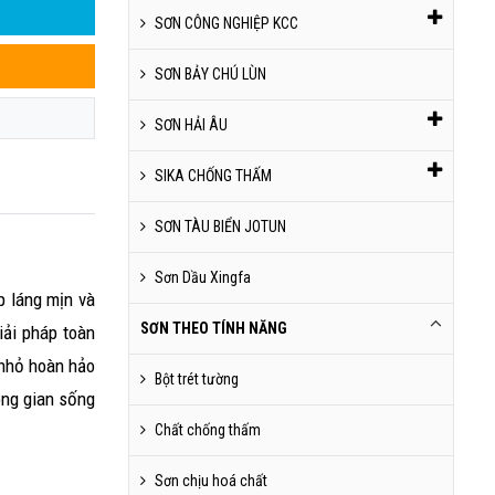
SƠN CÔNG NGHIỆP KCC
SƠN BẢY CHÚ LÙN
SƠN HẢI ÂU
SIKA CHỐNG THẤM
SƠN TÀU BIỂN JOTUN
Sơn Dầu Xingfa
 láng mịn và
SƠN THEO TÍNH NĂNG
ải pháp toàn
t nhỏ hoàn hảo
Bột trét tường
ng gian sống
Chất chống thấm
Sơn chịu hoá chất