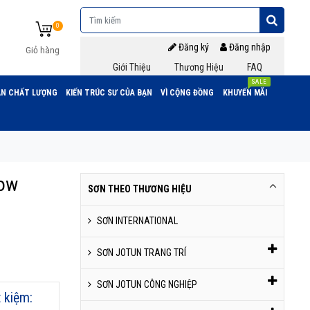
0
Đăng ký
Đăng nhập
Giỏ hàng
Giới Thiệu
Thương Hiệu
FAQ
SALE
N CHẤT LƯỢNG
KIẾN TRÚC SƯ CỦA BẠN
VÌ CỘNG ĐỒNG
KHUYẾN MÃI
low
SƠN THEO THƯƠNG HIỆU
SƠN INTERNATIONAL
SƠN JOTUN TRANG TRÍ
SƠN JOTUN CÔNG NGHIỆP
t kiệm: