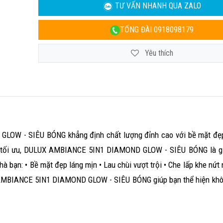
TƯ VẤN NHANH
QUA ZALO
TỔNG ĐÀI
0918098179
Yêu thích
LOW - SIÊU BÓNG khẳng định chất lượng đỉnh cao với bề mặt đẹp
ệ tối ưu, DULUX AMBIANCE 5IN1 DIAMOND GLOW - SIÊU BÓNG là gi
nhà bạn: • Bề mặt đẹp láng mịn • Lau chùi vượt trội • Che lấp khe nứ
 AMBIANCE 5IN1 DIAMOND GLOW - SIÊU BÓNG giúp bạn thể hiện khô