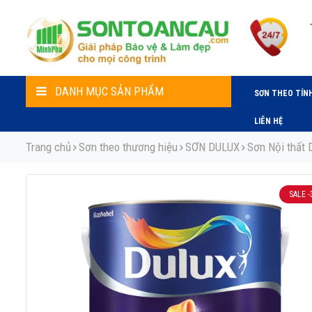
DANH MỤC SẢN PHẨM
SƠN THEO TÍN
LIÊN HỆ
Trang chủ
Sơn theo thương hiệu
SƠN DULUX
Sơn Nội thất 
SALE
-