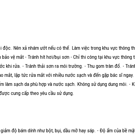
ói độc. Nên xả nhám ướt nếu có thể. Làm việc trong khu vực thông t
bảo vệ mắt - Tránh hít hơi/bụi sơn - Chỉ thi công tại khu vực thông 
ớc khi rửa. - Tránh thải sơn ra môi trường. - Thu gom tràn đổ. - Trá
o mắt, lập tức rửa mắt với nhiều nước sạch và đến gặp bác sĩ ngay. 
phẩm làm sạch da phù hợp và nước sạch. Không sử dụng dung môi. - 
 được cung cấp theo yêu cầu sử dụng.
 giảm độ bám dính như bột, bụi, dầu mỡ hay sáp. - Độ ẩm của bề mặ