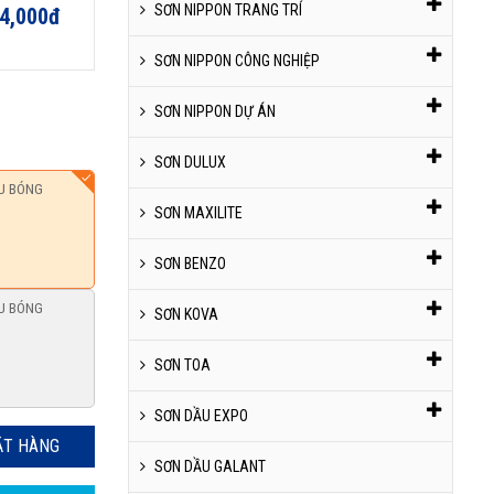
SƠN NIPPON TRANG TRÍ
34,000đ
SƠN NIPPON CÔNG NGHIỆP
SƠN NIPPON DỰ ÁN
SƠN DULUX
U BÓNG
SƠN MAXILITE
SƠN BENZO
U BÓNG
SƠN KOVA
SƠN TOA
SƠN DẦU EXPO
ẶT HÀNG
SƠN DẦU GALANT