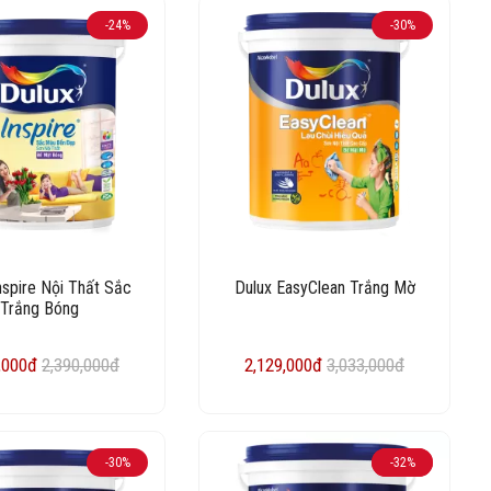
-24%
-30%
nspire Nội Thất Sắc
Dulux EasyClean Trắng Mờ
Trắng Bóng
,000đ
2,390,000đ
2,129,000đ
3,033,000đ
-30%
-32%
HOT