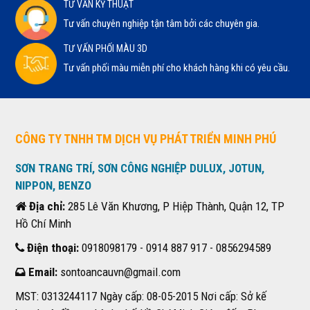
TƯ VẤN KỸ THUẬT
Tư vấn chuyên nghiệp tận tâm bởi các chuyên gia.
TƯ VẤN PHỐI MÀU 3D
Tư vấn phối màu miễn phí cho khách hàng khi có yêu cầu.
CÔNG TY TNHH TM DỊCH VỤ PHÁT TRIỂN MINH PHÚ
SƠN TRANG TRÍ, SƠN CÔNG NGHIỆP DULUX, JOTUN,
NIPPON, BENZO
Địa chỉ:
285 Lê Văn Khương, P Hiệp Thành, Quận 12, TP
Hồ Chí Minh
Điện thoại:
0918098179 - 0914 887 917 - 0856294589
Email:
sontoancauvn@gmail.com
MST: 0313244117 Ngày cấp: 08-05-2015 Nơi cấp: Sở kế