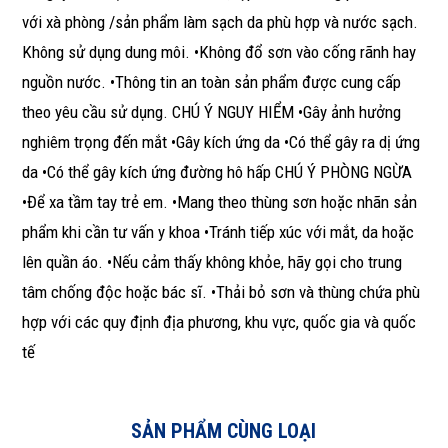
với xà phòng /sản phẩm làm sạch da phù hợp và nước sạch.
Không sử dụng dung môi. •Không đổ sơn vào cống rãnh hay
nguồn nước. •Thông tin an toàn sản phẩm được cung cấp
theo yêu cầu sử dụng. CHÚ Ý NGUY HIỂM •Gây ảnh hưởng
nghiêm trọng đến mắt •Gây kích ứng da •Có thể gây ra dị ứng
da •Có thể gây kích ứng đường hô hấp CHÚ Ý PHÒNG NGỪA
•Để xa tầm tay trẻ em. •Mang theo thùng sơn hoặc nhãn sản
phẩm khi cần tư vấn y khoa •Tránh tiếp xúc với mắt, da hoặc
lên quần áo. •Nếu cảm thấy không khỏe, hãy gọi cho trung
tâm chống độc hoặc bác sĩ. •Thải bỏ sơn và thùng chứa phù
hợp với các quy định địa phương, khu vực, quốc gia và quốc
tế
SẢN PHẨM CÙNG LOẠI