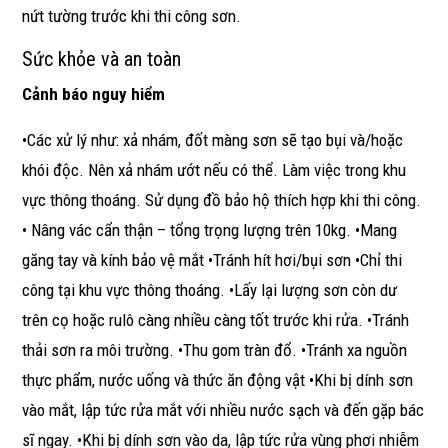
nứt tường trước khi thi công sơn.
Sức khỏe và an toàn
Cảnh báo nguy hiểm
•Các xử lý như: xả nhám, đốt màng sơn sẽ tạo bụi và/hoặc
khói độc. Nên xả nhám ướt nếu có thể. Làm việc trong khu
vực thông thoáng. Sử dụng đồ bảo hộ thích hợp khi thi công.
• Nâng vác cẩn thận – tổng trọng lượng trên 10kg. •Mang
găng tay và kính bảo vệ mắt •Tránh hít hơi/bụi sơn •Chỉ thi
công tại khu vực thông thoáng. •Lấy lại lượng sơn còn dư
trên cọ hoặc rulô càng nhiều càng tốt trước khi rửa. •Tránh
thải sơn ra môi trường. •Thu gom tràn đổ. •Tránh xa nguồn
thực phẩm, nước uống và thức ăn động vật •Khi bị dính sơn
vào mắt, lập tức rửa mắt với nhiều nước sạch và đến gặp bác
sĩ ngay. •Khi bị dính sơn vào da, lập tức rửa vùng phơi nhiễm