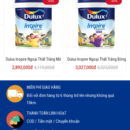
-30%
-30%
Dulux Inspire Ngoại Thất Trắng Mờ
Dulux Inspire Ngoại Thất Trắng Bóng
2,892,000đ
4,119,000đ
3,027,000đ
4,325,000đ
MIỄN PHÍ GIAO HÀNG
Đối với đơn hàng từ 6 thùng trở lên nhưng không quá
10km.
THANH TOÁN LINH HOẠT
COD / Tiền mặt / Chuyển khoản