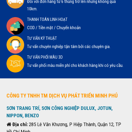
Đối với đơn hàng từ 6 thùng trở lên nhưng không quá
10km.
THANH TOÁN LINH HOẠT
COD / Tiền mặt / Chuyển khoản
TƯ VẤN KỸ THUẬT
Tư vấn chuyên nghiệp tận tâm bởi các chuyên gia.
TƯ VẤN PHỐI MÀU 3D
Tư vấn phối màu miễn phí cho khách hàng khi có yêu cầu.
CÔNG TY TNHH TM DỊCH VỤ PHÁT TRIỂN MINH PHÚ
SƠN TRANG TRÍ, SƠN CÔNG NGHIỆP DULUX, JOTUN,
NIPPON, BENZO
Địa chỉ:
285 Lê Văn Khương, P Hiệp Thành, Quận 12, TP
Hồ Chí Minh