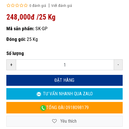
0 đánh giá
Viết đánh giá
248,000đ /25 Kg
Mã sản phẩm:
SK-GP
Đóng gói:
25 Kg
Số lượng
+
-
ĐẶT HÀNG
TƯ VẤN NHANH
QUA ZALO
TỔNG ĐÀI
0918098179
Yêu thích