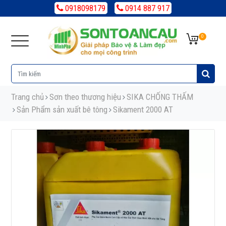
0918098179
0914 887 917
0
Trang chủ
Sơn theo thương hiệu
SIKA CHỐNG THẤM
Sản Phẩm sản xuất bê tông
Sikament 2000 AT