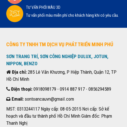
TƯ VẤN PHỐI MÀU 3D
Tư vấn phối màu miễn phí cho khách hàng khi có yêu cầu.
CÔNG TY TNHH TM DỊCH VỤ PHÁT TRIỂN MINH PHÚ
SƠN TRANG TRÍ, SƠN CÔNG NGHIỆP DULUX, JOTUN,
NIPPON, BENZO
Địa chỉ:
285 Lê Văn Khương, P Hiệp Thành, Quận 12, TP
Hồ Chí Minh
Điện thoại:
0918098179 - 0914 887 917 - 0856294589
Email:
sontoancauvn@gmail.com
MST: 0313244117 Ngày cấp: 08-05-2015 Nơi cấp: Sở kế
hoạch và đầu tư thành phố Hồ Chí Minh Giám đốc: Phạm
Thanh Nghị