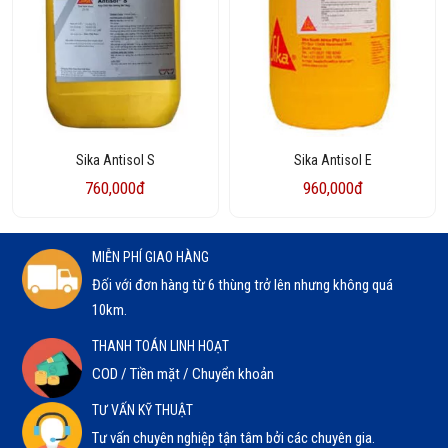
Sika Antisol S
Sika Antisol E
760,000đ
960,000đ
MIỄN PHÍ GIAO HÀNG
Đối với đơn hàng từ 6 thùng trở lên nhưng không quá
10km.
THANH TOÁN LINH HOẠT
COD / Tiền mặt / Chuyển khoản
TƯ VẤN KỸ THUẬT
Tư vấn chuyên nghiệp tận tâm bởi các chuyên gia.