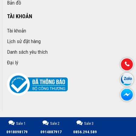
Bản đồ
TÀI KHOẢN
Tài khoản
Lịch sử đặt hàng
Danh sách yêu thích
Đại lý
Sale 1
Sale 2
Sale 3
CÔNG TY TNHH TM DỊCH VỤ PHÁT TRIỂN MINH PHÚ © 2026.
0918098179
0914887917
0856.294.589