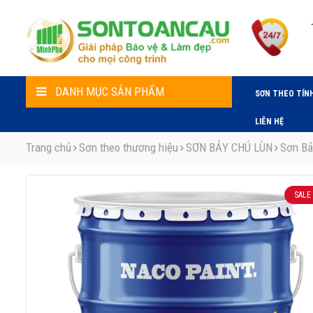
DANH MỤC SẢN PHẨM
SƠN THEO TÍN
LIÊN HỆ
Trang chủ
Sơn theo thương hiệu
SƠN BẢY CHÚ LÙN
Sơn Bả
SALE