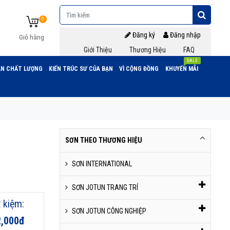
0
Đăng ký
Đăng nhập
Giỏ hàng
Giới Thiệu
Thương Hiệu
FAQ
SALE
N CHẤT LƯỢNG
KIẾN TRÚC SƯ CỦA BẠN
VÌ CỘNG ĐỒNG
KHUYẾN MÃI
SƠN THEO THƯƠNG HIỆU
SƠN INTERNATIONAL
SƠN JOTUN TRANG TRÍ
t kiệm:
SƠN JOTUN CÔNG NGHIỆP
2,000đ