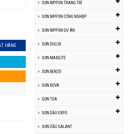
SƠN NIPPON TRANG TRÍ
SƠN NIPPON CÔNG NGHIỆP
SƠN NIPPON DỰ ÁN
SƠN DULUX
ẶT HÀNG
SƠN MAXILITE
SƠN BENZO
SƠN KOVA
SƠN TOA
SƠN DẦU EXPO
SƠN DẦU GALANT