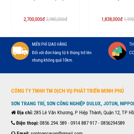
2,700,000đ
2,980,000đ
1,838,000đ
1,99
MIỄN PHÍ GIAO HÀNG
TH
Đối với đơn hàng từ 6 thùng trở lên
CO
nhưng không quá 10km.
CÔNG TY TNHH TM DỊCH VỤ PHÁT TRIỂN MINH PHÚ
SƠN TRANG TRÍ, SƠN CÔNG NGHIỆP DULUX, JOTUN, NIPPO
Địa chỉ:
285 Lê Văn Khương, P Hiệp Thành, Quận 12, TP Hồ
Điện thoại:
0856.294.589 - 0914 887 917 - 0856294589
Email:
sontoancauvn@gmail.com