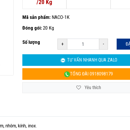
/20 Kg
Mã sản phẩm:
NACO-1K
Đóng gói:
20 Kg
Số lượng
+
-
Đ
TƯ VẤN NHANH
QUA ZALO
TỔNG ĐÀI
0918098179
Yêu thích
, nhôm, kính, inox.