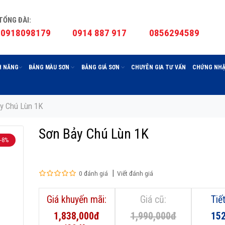
TỔNG ĐÀI:
0918098179
0914 887 917
0856294589
H NĂNG
BẢNG MÀU SƠN
BẢNG GIÁ SƠN
CHUYÊN GIA TƯ VẤN
CHỨNG NHẬ
y Chú Lùn 1K
Sơn Bảy Chú Lùn 1K
-8%
0 đánh giá
Viết đánh giá
Giá khuyến mãi:
Giá cũ:
Tiế
1,838,000đ
1,990,000đ
15