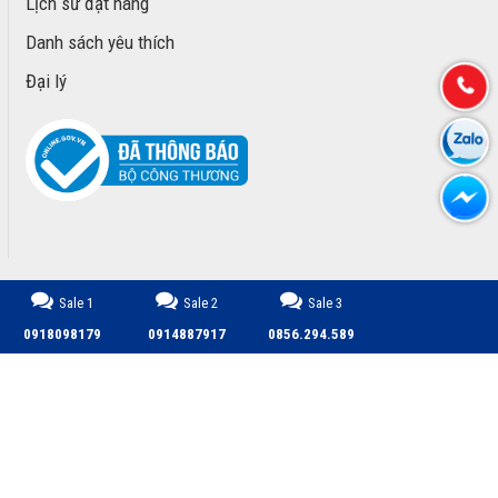
Lịch sử đặt hàng
Danh sách yêu thích
Đại lý
Sale 1
Sale 2
Sale 3
CÔNG TY TNHH TM DỊCH VỤ PHÁT TRIỂN MINH PHÚ © 2026.
0918098179
0914887917
0856.294.589