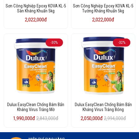
Sơn Công Nghiệp Epoxy KOVA KL-5
Sơn Công Nghiệp Epoxy KOVA KL-5
Sàn Kháng Khuẩn 5kg
Tường Kháng Khuẩn 5kg
2,022,000đ
2,022,000đ
-30%
-32%
HOT
Dulux EasyClean Chống Bám Bẩn
Dulux EasyClean Chống Bám Bẩn
Kháng Virus Trắng Mờ
Kháng Virus Trắng Bóng
1,990,000đ
2,843,000đ
2,050,000đ
2,994,000đ