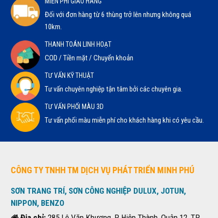
MIỄN PHÍ GIAO HÀNG
Đối với đơn hàng từ 6 thùng trở lên nhưng không quá
10km.
THANH TOÁN LINH HOẠT
COD / Tiền mặt / Chuyển khoản
TƯ VẤN KỸ THUẬT
Tư vấn chuyên nghiệp tận tâm bởi các chuyên gia.
TƯ VẤN PHỐI MÀU 3D
Tư vấn phối màu miễn phí cho khách hàng khi có yêu cầu.
CÔNG TY TNHH TM DỊCH VỤ PHÁT TRIỂN MINH PHÚ
SƠN TRANG TRÍ, SƠN CÔNG NGHIỆP DULUX, JOTUN,
NIPPON, BENZO
Địa chỉ:
285 Lê Văn Khương, P Hiệp Thành, Quận 12, TP