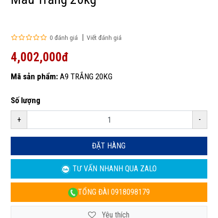
0 đánh giá
Viết đánh giá
4,002,000đ
Mã sản phẩm:
A9 TRẮNG 20KG
Số lượng
+
-
ĐẶT HÀNG
TƯ VẤN NHANH
QUA ZALO
TỔNG ĐÀI
0918098179
Yêu thích