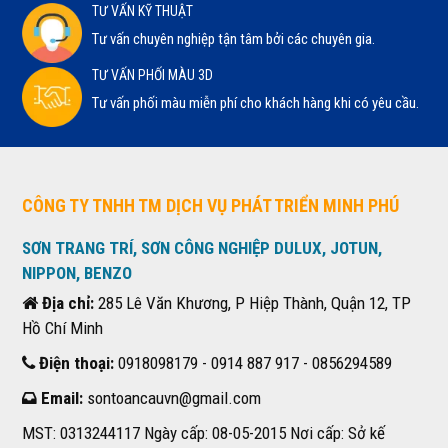
TƯ VẤN KỸ THUẬT
Tư vấn chuyên nghiệp tận tâm bởi các chuyên gia.
TƯ VẤN PHỐI MÀU 3D
Tư vấn phối màu miễn phí cho khách hàng khi có yêu cầu.
CÔNG TY TNHH TM DỊCH VỤ PHÁT TRIỂN MINH PHÚ
SƠN TRANG TRÍ, SƠN CÔNG NGHIỆP DULUX, JOTUN,
NIPPON, BENZO
Địa chỉ:
285 Lê Văn Khương, P Hiệp Thành, Quận 12, TP
Hồ Chí Minh
Điện thoại:
0918098179 - 0914 887 917 - 0856294589
Email:
sontoancauvn@gmail.com
MST: 0313244117 Ngày cấp: 08-05-2015 Nơi cấp: Sở kế