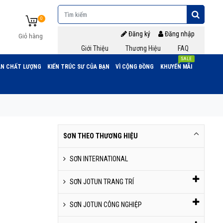
0
Đăng ký
Đăng nhập
Giỏ hàng
Giới Thiệu
Thương Hiệu
FAQ
SALE
N CHẤT LƯỢNG
KIẾN TRÚC SƯ CỦA BẠN
VÌ CỘNG ĐỒNG
KHUYẾN MÃI
SƠN THEO THƯƠNG HIỆU
SƠN INTERNATIONAL
SƠN JOTUN TRANG TRÍ
SƠN JOTUN CÔNG NGHIỆP