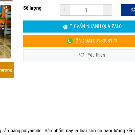
Số lượng
+
-
Đ
TƯ VẤN NHANH
QUA ZALO
TỔNG ĐÀI
0918098179
Yêu thích
g rắn bằng polyamide. Sản phẩm này là loại sơn có hàm lượng kẽm