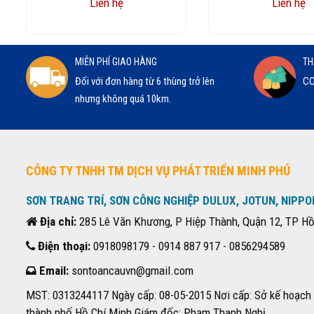
Liên hệ
Liên hệ
MIỄN PHÍ GIAO HÀNG
TH
Đối với đơn hàng từ 6 thùng trở lên
CO
nhưng không quá 10km.
CÔNG TY TNHH TM DỊCH VỤ PHÁT TRIỂN MINH PHÚ
SƠN TRANG TRÍ, SƠN CÔNG NGHIỆP DULUX, JOTUN, NIPPO
Địa chỉ:
285 Lê Văn Khương, P Hiệp Thành, Quận 12, TP Hồ
Điện thoại:
0918098179 - 0914 887 917 - 0856294589
Email:
sontoancauvn@gmail.com
MST: 0313244117 Ngày cấp: 08-05-2015 Nơi cấp: Sở kế hoạch 
thành phố Hồ Chí Minh Giám đốc: Phạm Thanh Nghị