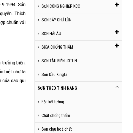
0.9.1994. Sản
SƠN CÔNG NGHIỆP KCC
 quyển. Thích
SƠN BẢY CHÚ LÙN
hợp chuẩn với
SƠN HẢI ÂU
SIKA CHỐNG THẤM
SƠN TÀU BIỂN JOTUN
 trường biển,
c biệt như là
Sơn Dầu Xingfa
m của các qui
SƠN THEO TÍNH NĂNG
Bột trét tường
Chất chống thấm
Sơn chịu hoá chất