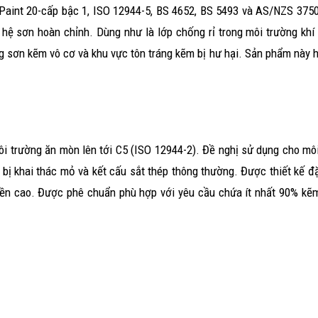
Paint 20-cấp bậc 1, ISO 12944-5, BS 4652, BS 5493 và AS/NZS 375
hệ sơn hoàn chỉnh. Dùng như là lớp chống rỉ trong môi trường khí
 sơn kẽm vô cơ và khu vực tôn tráng kẽm bị hư hại. Sản phẩm này 
i trường ăn mòn lên tới C5 (ISO 12944-2). Đề nghị sử dụng cho môi
t bị khai thác mỏ và kết cấu sắt thép thông thường. Được thiết kế đặ
bền cao. Được phê chuẩn phù hợp với yêu cầu chứa ít nhất 90% kẽ