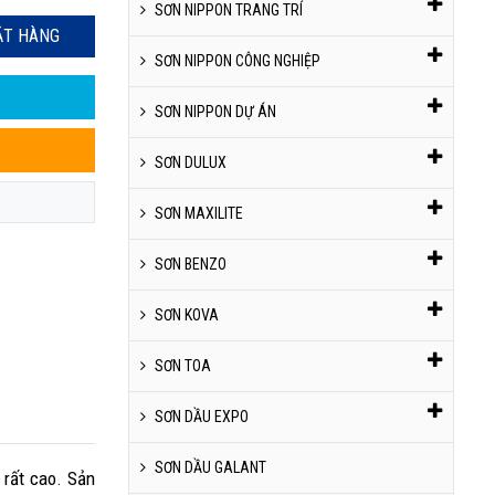
SƠN NIPPON TRANG TRÍ
ẶT HÀNG
SƠN NIPPON CÔNG NGHIỆP
SƠN NIPPON DỰ ÁN
SƠN DULUX
SƠN MAXILITE
SƠN BENZO
SƠN KOVA
SƠN TOA
SƠN DẦU EXPO
SƠN DẦU GALANT
 rất cao. Sản