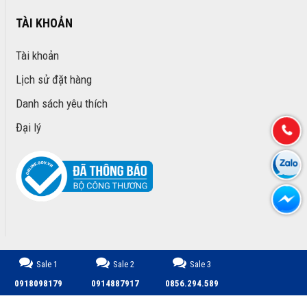
TÀI KHOẢN
Tài khoản
Lịch sử đặt hàng
Danh sách yêu thích
Đại lý
Sale 1
Sale 2
Sale 3
CÔNG TY TNHH TM DỊCH VỤ PHÁT TRIỂN MINH PHÚ © 2026.
0918098179
0914887917
0856.294.589