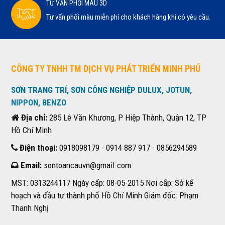
TƯ VẤN PHỐI MÀU 3D
Tư vấn phối màu miễn phí cho khách hàng khi có yêu cầu.
CÔNG TY TNHH TM DỊCH VỤ PHÁT TRIỂN MINH PHÚ
SƠN TRANG TRÍ, SƠN CÔNG NGHIỆP DULUX, JOTUN,
NIPPON, BENZO
Địa chỉ:
285 Lê Văn Khương, P Hiệp Thành, Quận 12, TP
Hồ Chí Minh
Điện thoại:
0918098179 - 0914 887 917 - 0856294589
Email:
sontoancauvn@gmail.com
MST: 0313244117 Ngày cấp: 08-05-2015 Nơi cấp: Sở kế
hoạch và đầu tư thành phố Hồ Chí Minh Giám đốc: Phạm
Thanh Nghị