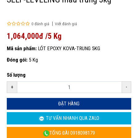
0 đánh giá
Viết đánh giá
1,064,000đ /5 Kg
Mã sản phẩm:
LÓT EPOXY KOVA-TRUNG 5KG
Đóng gói:
5 Kg
Số lượng
+
-
ĐẶT HÀNG
TƯ VẤN NHANH
QUA ZALO
TỔNG ĐÀI
0918098179