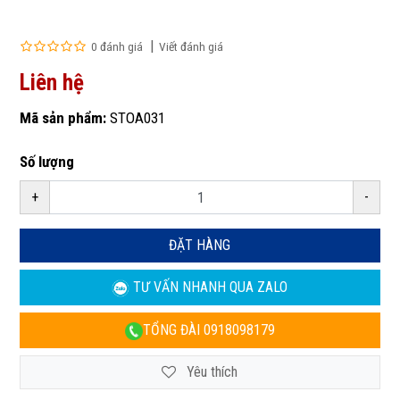
0 đánh giá
Viết đánh giá
Liên hệ
Mã sản phẩm:
STOA031
Số lượng
+
-
ĐẶT HÀNG
TƯ VẤN NHANH
QUA ZALO
TỔNG ĐÀI
0918098179
Yêu thích