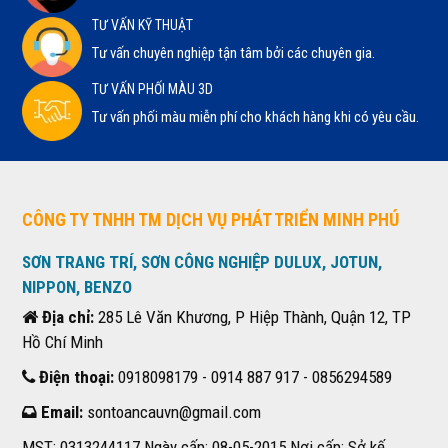
TƯ VẤN KỸ THUẬT
Tư vấn chuyên nghiệp tận tâm bởi các chuyên gia.
TƯ VẤN PHỐI MÀU 3D
Tư vấn phối màu miễn phí cho khách hàng khi có yêu cầu.
CÔNG TY TNHH TM DỊCH VỤ PHÁT TRIỂN MINH PHÚ
SƠN TRANG TRÍ, SƠN CÔNG NGHIỆP DULUX, JOTUN,
NIPPON, BENZO
Địa chỉ:
285 Lê Văn Khương, P Hiệp Thành, Quận 12, TP
Hồ Chí Minh
Điện thoại:
0918098179 - 0914 887 917 - 0856294589
Email:
sontoancauvn@gmail.com
MST: 0313244117 Ngày cấp: 08-05-2015 Nơi cấp: Sở kế