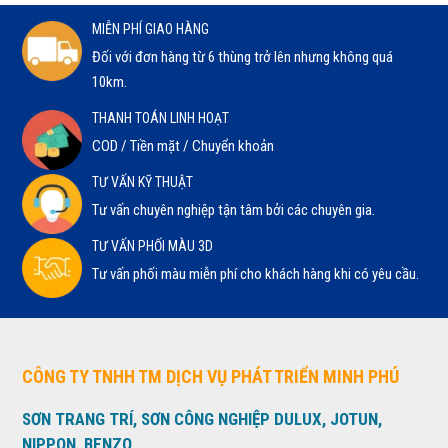
MIỄN PHÍ GIAO HÀNG
Đối với đơn hàng từ 6 thùng trở lên nhưng không quá
10km.
THANH TOÁN LINH HOẠT
COD / Tiền mặt / Chuyển khoản
TƯ VẤN KỸ THUẬT
Tư vấn chuyên nghiệp tận tâm bởi các chuyên gia.
TƯ VẤN PHỐI MÀU 3D
Tư vấn phối màu miễn phí cho khách hàng khi có yêu cầu.
CÔNG TY TNHH TM DỊCH VỤ PHÁT TRIỂN MINH PHÚ
SƠN TRANG TRÍ, SƠN CÔNG NGHIỆP DULUX, JOTUN,
NIPPON, BENZO