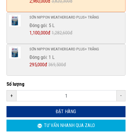
2,960,000đ
3,820,300đ
SƠN NIPPON WEATHERGARD PLUS+ TRẮNG
Đóng gói: 5 L
1,100,000đ
1,282,600đ
SƠN NIPPON WEATHERGARD PLUS+ TRẮNG
Đóng gói: 1 L
295,000đ
369,500đ
Số lượng
+
-
ĐẶT HÀNG
TƯ VẤN NHANH
QUA ZALO