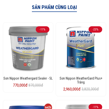
SẢN PHẨM CÙNG LOẠI
-11%
-23%
Sơn Nippon Weathergard Sealer - 5L
Sơn Nippon WeatherGard Plus+
Trắng
770,000đ
870,000đ
2,960,000đ
3,820,300đ
-11%