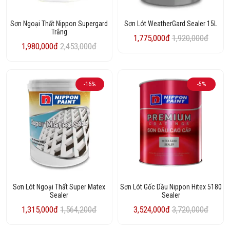
Sơn Ngoại Thất Nippon Supergard
Sơn Lót WeatherGard Sealer 15L
Trắng
1,775,000đ
1,920,000đ
1,980,000đ
2,453,000đ
-16%
-5%
Sơn Lót Ngoại Thất Super Matex
Sơn Lót Gốc Dầu Nippon Hitex 5180
Sealer
Sealer
1,315,000đ
1,564,200đ
3,524,000đ
3,720,000đ