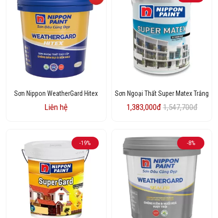
Sơn Nippon WeatherGard Hitex
Sơn Ngoại Thất Super Matex Trắng
Liên hệ
1,383,000đ
1,547,700đ
-19%
-8%