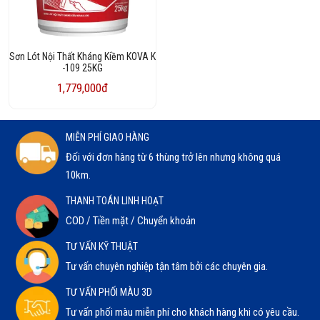
Sơn Lót Nội Thất Kháng Kiềm KOVA K
-109 25KG
1,779,000đ
MIỄN PHÍ GIAO HÀNG
Đối với đơn hàng từ 6 thùng trở lên nhưng không quá
10km.
THANH TOÁN LINH HOẠT
COD / Tiền mặt / Chuyển khoản
TƯ VẤN KỸ THUẬT
Tư vấn chuyên nghiệp tận tâm bởi các chuyên gia.
TƯ VẤN PHỐI MÀU 3D
Tư vấn phối màu miễn phí cho khách hàng khi có yêu cầu.