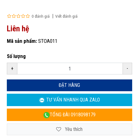
0 đánh giá
Viết đánh giá
Liên hệ
Mã sản phẩm:
STOA011
Số lượng
+
-
ĐẶT HÀNG
TƯ VẤN NHANH
QUA ZALO
TỔNG ĐÀI
0918098179
Yêu thích