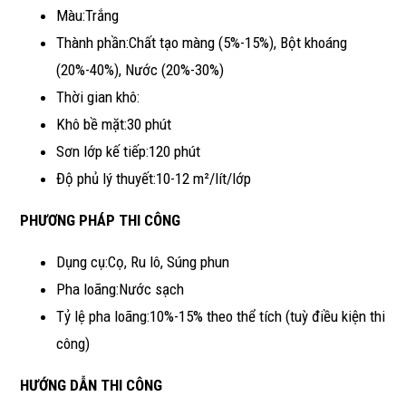
Màu:Trắng
Thành phần:Chất tạo màng (5%-15%), Bột khoáng
(20%-40%), Nước (20%-30%)
Thời gian khô:
Khô bề mặt:30 phút
Sơn lớp kế tiếp:120 phút
Độ phủ lý thuyết:10-12 m²/lít/lớp
PHƯƠNG PHÁP THI CÔNG
Dụng cụ:Cọ, Ru lô, Súng phun
Pha loãng:Nước sạch
Tỷ lệ pha loãng:10%-15% theo thể tích (tuỳ điều kiện thi
công)
HƯỚNG DẪN THI CÔNG