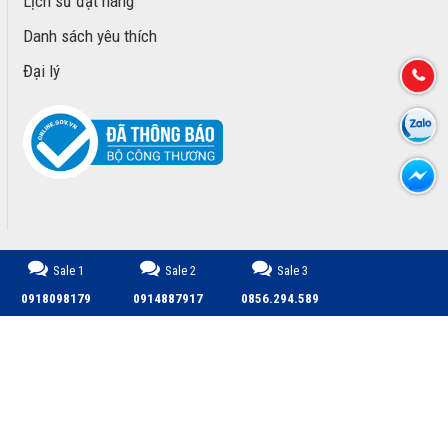
Lịch sử đặt hàng
Danh sách yêu thích
Đại lý
Sale 1
Sale 2
Sale 3
CÔNG TY TNHH TM DỊCH VỤ PHÁT TRIỂN MINH PHÚ © 2026.
0918098179
0914887917
0856.294.589