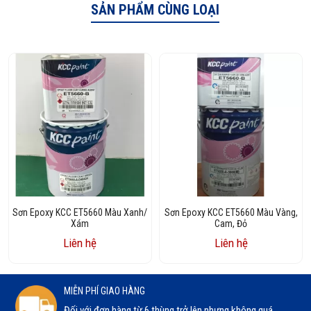
SẢN PHẨM CÙNG LOẠI
Sơn Epoxy KCC ET5660 Màu Xanh/
Sơn Epoxy KCC ET5660 Màu Vàng,
Xám
Cam, Đỏ
Liên hệ
Liên hệ
MIỄN PHÍ GIAO HÀNG
Đối với đơn hàng từ 6 thùng trở lên nhưng không quá