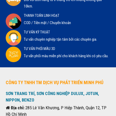
10km.
THANH TOÁN LINH HOẠT
COD / Tiền mặt / Chuyển khoản
TƯ VẤN KỸ THUẬT
Tư vấn chuyên nghiệp tận tâm bởi các chuyên gia.
TƯ VẤN PHỐI MÀU 3D
Tư vấn phối màu miễn phí cho khách hàng khi có yêu cầu.
CÔNG TY TNHH TM DỊCH VỤ PHÁT TRIỂN MINH PHÚ
SƠN TRANG TRÍ, SƠN CÔNG NGHIỆP DULUX, JOTUN,
NIPPON, BENZO
Địa chỉ:
285 Lê Văn Khương, P Hiệp Thành, Quận 12, TP
Hồ Chí Minh