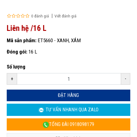
0 đánh giá
Viết đánh giá
Liên hệ /16 L
Mã sản phẩm:
ET5660 - XANH, XÁM
Đóng gói:
16 L
Số lượng
+
-
ĐẶT HÀNG
TƯ VẤN NHANH
QUA ZALO
TỔNG ĐÀI
0918098179