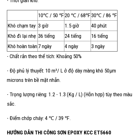
- Thời gian khô:
10℃ / 50 ℉
20 ℃ / 68℉
30℃ / 86 ℉
Khô chạm tay
3 giờ
1.5 giờ
40 phút
Khô đi lại nhẹ
36 tiếng
24 tiếng
16 tiếng
Khô hoàn toàn
7 ngày
4 ngày
3 ngày
- Chất rắn theo thể tích: Khoảng 50%
- Độ phủ lý thuyết: 10 m²/ L ở độ dày màng khô 50µm
microns trên bề mặt nhẵn.
- Trọng lượng riêng: 1.2 - 1.3 (Kg / L) (Hỗn hợp) tùy theo màu
sắc.
- Điểm chớp cháy: 4 ℃ / 39 ℉.
HƯỚNG DẪN THI CÔNG SƠN EPOXY KCC ET5660