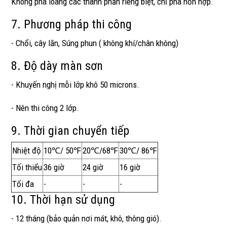
Không pha loãng các thành phần riêng biệt, chỉ pha hỗn hợp.
7. Phương pháp thi công
- Chổi, cây lăn, Súng phun ( không khí/chân không)
8. Độ dày màn sơn
- Khuyến nghị mỗi lớp khô 50 microns.
- Nên thi công 2 lớp.
9. Thời gian chuyển tiếp
Nhiệt độ
10℃/ 50℉
20℃/68℉
30℃/ 86℉
Tối thiểu
36 giờ
24 giờ
16 giờ
Tối đa
-
-
-
10. Thời hạn sử dụng
- 12 tháng (bảo quản nơi mát, khô, thông gió).