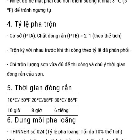
- Nhiệt độ bề mặt phải cao hơn điểm sương ít nhất 3 ℃ (5
℉) để tránh ngưng tụ
4. Tỷ lệ pha trộn
- Cơ sở (PTA): Chất đóng rắn (PTB) = 2: 1 (theo thể tích)
- Trộn kỹ với nhau trước khi thi công theo tỷ lệ đã phân phối.
- Chỉ trộn lượng sơn vừa đủ để thi công và chú ý thời gian
đóng rắn của sơn.
5. Thời gian đóng rắn
10℃/ 50℉
20℃/68℉
30℃/ 86℉
10 giờ
8 giờ
6 tiếng
6. Dung môi pha loãng
- THINNER số 024 (Tỷ lệ pha loãng: Tối đa 10% thể tích)