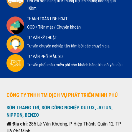
Đối với đơn hàng từ 6 thùng trở lên nhưng không quá
10km.
THANH TOÁN LINH HOẠT
COD / Tiền mặt / Chuyển khoản
TƯ VẤN KỸ THUẬT
Tư vấn chuyên nghiệp tận tâm bởi các chuyên gia.
TƯ VẤN PHỐI MÀU 3D
Tư vấn phối màu miễn phí cho khách hàng khi có yêu cầu.
CÔNG TY TNHH TM DỊCH VỤ PHÁT TRIỂN MINH PHÚ
SƠN TRANG TRÍ, SƠN CÔNG NGHIỆP DULUX, JOTUN,
NIPPON, BENZO
Địa chỉ:
285 Lê Văn Khương, P Hiệp Thành, Quận 12, TP
Hồ Chí Minh