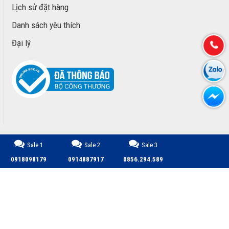
Lịch sử đặt hàng
Danh sách yêu thích
Đại lý
Sale 1
Sale 2
Sale 3
CÔNG TY TNHH TM DỊCH VỤ PHÁT TRIỂN MINH PHÚ © 2026.
0918098179
0914887917
0856.294.589