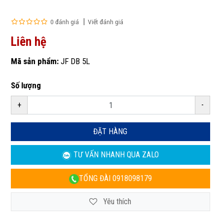
0 đánh giá
Viết đánh giá
Liên hệ
Mã sản phẩm:
JF DB 5L
Số lượng
+
-
ĐẶT HÀNG
TƯ VẤN NHANH
QUA ZALO
TỔNG ĐÀI
0918098179
Yêu thích