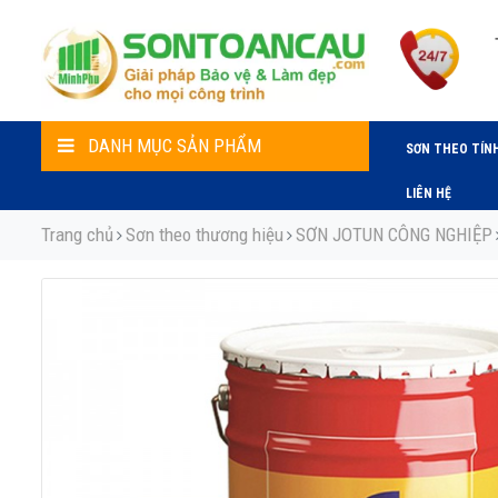
DANH MỤC SẢN PHẨM
SƠN THEO TÍN
LIÊN HỆ
Trang chủ
Sơn theo thương hiệu
SƠN JOTUN CÔNG NGHIỆP