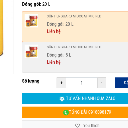
Đóng gói:
20 L
SƠN PENGUARD MIDCOAT MIO RED
Đóng gói: 20 L
Liên hệ
SƠN PENGUARD MIDCOAT MIO RED
Đóng gói: 5 L
Liên hệ
Số lượng
+
-
Đ
TƯ VẤN NHANH
QUA ZALO
TỔNG ĐÀI
0918098179
Yêu thích