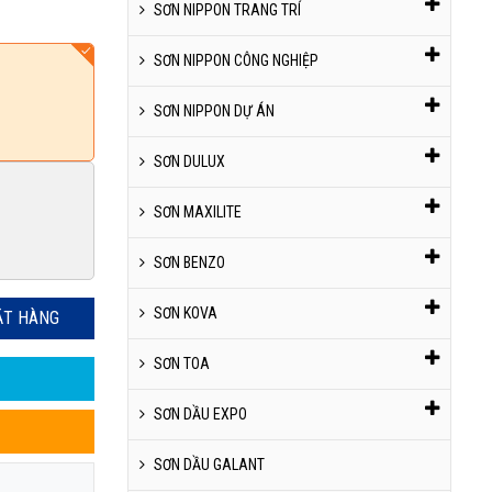
SƠN NIPPON TRANG TRÍ
SƠN NIPPON CÔNG NGHIỆP
SƠN NIPPON DỰ ÁN
SƠN DULUX
SƠN MAXILITE
SƠN BENZO
SƠN KOVA
ẶT HÀNG
SƠN TOA
SƠN DẦU EXPO
SƠN DẦU GALANT