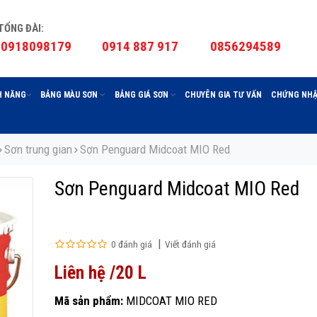
TỔNG ĐÀI:
0918098179
0914 887 917
0856294589
H NĂNG
BẢNG MÀU SƠN
BẢNG GIÁ SƠN
CHUYÊN GIA TƯ VẤN
CHỨNG NHẬ
Sơn trung gian
Sơn Penguard Midcoat MIO Red
Sơn Penguard Midcoat MIO Red
0 đánh giá
Viết đánh giá
Liên hệ /20 L
Mã sản phẩm:
MIDCOAT MIO RED