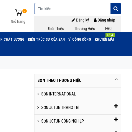
0
Đăng ký
Đăng nhập
Giỏ hàng
Giới Thiệu
Thương Hiệu
FAQ
SALE
N CHẤT LƯỢNG
KIẾN TRÚC SƯ CỦA BẠN
VÌ CỘNG ĐỒNG
KHUYẾN MÃI
SƠN THEO THƯƠNG HIỆU
SƠN INTERNATIONAL
SƠN JOTUN TRANG TRÍ
SƠN JOTUN CÔNG NGHIỆP