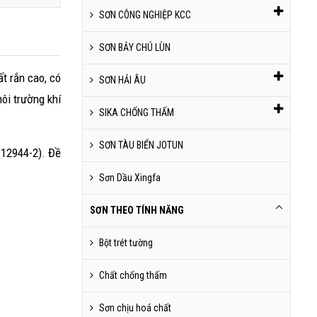
SƠN CÔNG NGHIỆP KCC
SƠN BẢY CHÚ LÙN
t rắn cao, có
SƠN HẢI ÂU
ôi trường khí
SIKA CHỐNG THẤM
SƠN TÀU BIỂN JOTUN
 12944-2). Đề
Sơn Dầu Xingfa
SƠN THEO TÍNH NĂNG
Bột trét tường
Chất chống thấm
Sơn chịu hoá chất