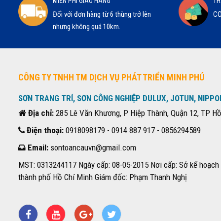
MIỄN PHÍ GIAO HÀNG
TH
Đối với đơn hàng từ 6 thùng trở lên
CO
nhưng không quá 10km.
CÔNG TY TNHH TM DỊCH VỤ PHÁT TRIỂN MINH PHÚ
SƠN TRANG TRÍ, SƠN CÔNG NGHIỆP DULUX, JOTUN, NIPPO
Địa chỉ:
285 Lê Văn Khương, P Hiệp Thành, Quận 12, TP Hồ
Điện thoại:
0918098179 - 0914 887 917 - 0856294589
Email:
sontoancauvn@gmail.com
MST: 0313244117 Ngày cấp: 08-05-2015 Nơi cấp: Sở kế hoạch 
thành phố Hồ Chí Minh Giám đốc: Phạm Thanh Nghị