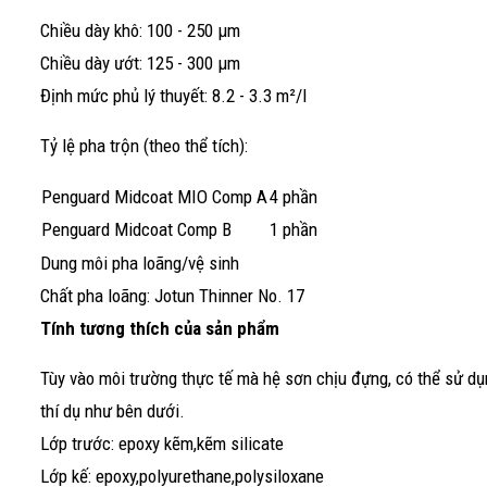
Chiều dày khô: 100 - 250 μm
Chiều dày ướt: 125 - 300 μm
Định mức phủ lý thuyết: 8.2 - 3.3 m²/l
Tỷ lệ pha trộn (theo thể tích):
Penguard Midcoat MIO Comp A
4 phần
Penguard Midcoat Comp B
1 phần
Dung môi pha loãng/vệ sinh
Chất pha loãng: Jotun Thinner No. 17
Tính tương thích của sản phẩm
Tùy vào môi trường thực tế mà hệ sơn chịu đựng, có thể sử dụ
thí dụ như bên dưới.
Lớp trước: epoxy kẽm,kẽm silicate
Lớp kế: epoxy,polyurethane,polysiloxane