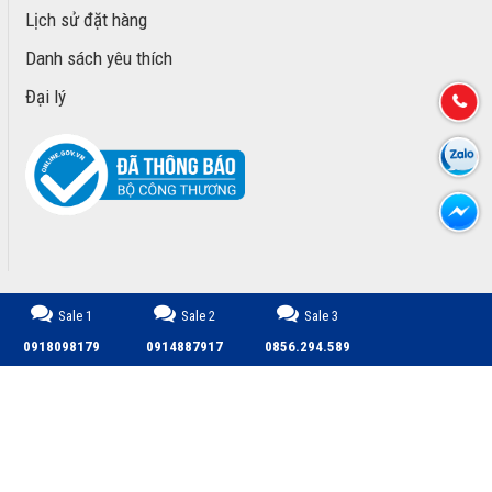
Lịch sử đặt hàng
Danh sách yêu thích
Đại lý
Sale 1
Sale 2
Sale 3
CÔNG TY TNHH TM DỊCH VỤ PHÁT TRIỂN MINH PHÚ © 2026.
0918098179
0914887917
0856.294.589