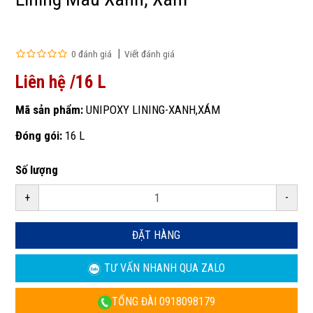
0 đánh giá
Viết đánh giá
Liên hệ /16 L
Mã sản phẩm:
UNIPOXY LINING-XANH,XÁM
Đóng gói:
16 L
Số lượng
+
-
ĐẶT HÀNG
TƯ VẤN NHANH
QUA ZALO
TỔNG ĐÀI
0918098179