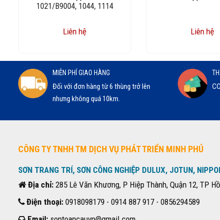
1021/B9004, 1044, 1114
Liên hệ
Liên hệ
MIỄN PHÍ GIAO HÀNG
TH
Đối với đơn hàng từ 6 thùng trở lên
CO
nhưng không quá 10km.
CÔNG TY TNHH TM DỊCH VỤ PHÁT TRIỂN MINH PHÚ
SƠN TRANG TRÍ, SƠN CÔNG NGHIỆP DULUX, JOTUN, NIPPO
Địa chỉ:
285 Lê Văn Khương, P Hiệp Thành, Quận 12, TP Hồ
Điện thoại:
0918098179 - 0914 887 917 - 0856294589
Email:
sontoancauvn@gmail.com