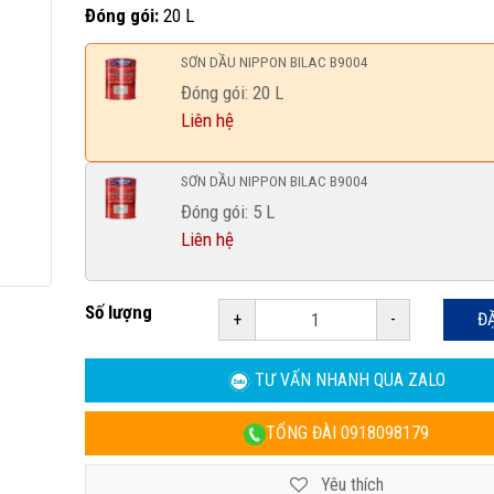
Đóng gói:
20 L
SƠN DẦU NIPPON BILAC B9004
Đóng gói: 20 L
Liên hệ
SƠN DẦU NIPPON BILAC B9004
Đóng gói: 5 L
Liên hệ
Số lượng
+
-
Đ
TƯ VẤN NHANH
QUA ZALO
TỔNG ĐÀI
0918098179
Yêu thích