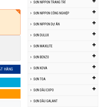
SƠN NIPPON TRANG TRÍ
SƠN NIPPON CÔNG NGHIỆP
SƠN NIPPON DỰ ÁN
SƠN DULUX
SƠN MAXILITE
SƠN BENZO
SƠN KOVA
ẶT HÀNG
SƠN TOA
SƠN DẦU EXPO
SƠN DẦU GALANT