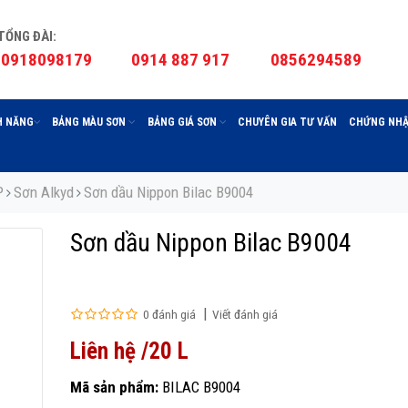
TỔNG ĐÀI:
0918098179
0914 887 917
0856294589
H NĂNG
BẢNG MÀU SƠN
BẢNG GIÁ SƠN
CHUYÊN GIA TƯ VẤN
CHỨNG NHẬ
P
Sơn Alkyd
Sơn dầu Nippon Bilac B9004
Sơn dầu Nippon Bilac B9004
0 đánh giá
Viết đánh giá
Liên hệ /20 L
Mã sản phẩm:
BILAC B9004