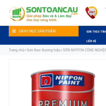
DANH MỤC SẢN PHẨM
SƠN THEO TÍN
LIÊN HỆ
Trang chủ
Sơn theo thương hiệu
SƠN NIPPON CÔNG NGHIỆ