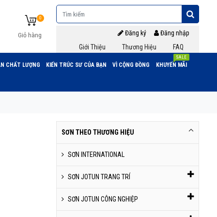
0
Đăng ký
Đăng nhập
Giỏ hàng
Giới Thiệu
Thương Hiệu
FAQ
SALE
N CHẤT LƯỢNG
KIẾN TRÚC SƯ CỦA BẠN
VÌ CỘNG ĐỒNG
KHUYẾN MÃI
SƠN THEO THƯƠNG HIỆU
SƠN INTERNATIONAL
SƠN JOTUN TRANG TRÍ
SƠN JOTUN CÔNG NGHIỆP