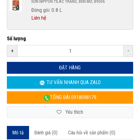
SƠN NIPPON TILAC TRẮNG, ĐEN MỜ, B9006
Đóng gói: 0.8 L
Liên hệ
Số lượng
+
-
ĐẶT HÀNG
TƯ VẤN NHANH
QUA ZALO
TỔNG ĐÀI
0918098179
Yêu thích
Mô tả
Đánh giá (0)
Câu hỏi về sản phẩm (0)