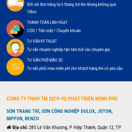
Đối với đơn hàng từ 6 thùng trở lên nhưng không quá
10km.
THANH TOÁN LINH HOẠT
COD / Tiền mặt / Chuyển khoản
TƯ VẤN KỸ THUẬT
Tư vấn chuyên nghiệp tận tâm bởi các chuyên gia.
TƯ VẤN PHỐI MÀU 3D
Tư vấn phối màu miễn phí cho khách hàng khi có yêu cầu.
CÔNG TY TNHH TM DỊCH VỤ PHÁT TRIỂN MINH PHÚ
SƠN TRANG TRÍ, SƠN CÔNG NGHIỆP DULUX, JOTUN,
NIPPON, BENZO
Địa chỉ:
285 Lê Văn Khương, P Hiệp Thành, Quận 12, TP