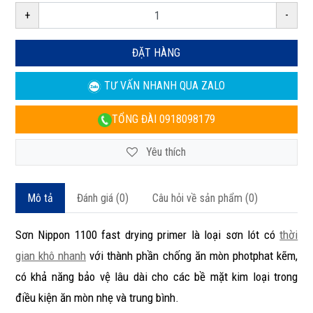
+
-
ĐẶT HÀNG
TƯ VẤN NHANH
QUA ZALO
TỔNG ĐÀI
0918098179
Yêu thích
Mô tả
Đánh giá (0)
Câu hỏi về sản phẩm (0)
Sơn Nippon 1100 fast drying primer là loại sơn lót có
thời
gian khô nhanh
với thành phần chống ăn mòn photphat kẽm,
có khả năng bảo vệ lâu dài cho các bề mặt kim loại trong
điều kiện ăn mòn nhẹ và trung bình.