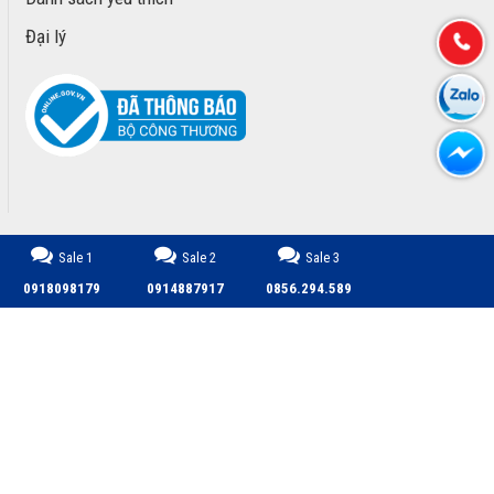
Đại lý
Sale 1
Sale 2
Sale 3
CÔNG TY TNHH TM DỊCH VỤ PHÁT TRIỂN MINH PHÚ © 2026.
0918098179
0914887917
0856.294.589